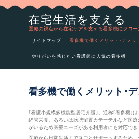
Skip
to
在宅生活を支える
content
医療の視点から在宅ケアを支える看多機にクロー
サイトマップ
看多機で働くメリット･デメリ
やりがいを感じたい看護師に人気の看多機
看多機で働くメリット･
｢看護小規模多機能型居宅介護｣、通称｢看多機｣
経管栄養、あるいは膀胱留置カテーテルなど医療
がいるため医療ニーズがある利用者にも対応でき
医療から日常生活まで丸ごとサポートするため、